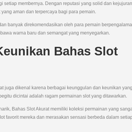
 setiap membernya. Dengan reputasi yang solid dan kejujura
pat yang aman dan terpercaya bagi para pemain.
r dan banyak direkomendasikan oleh para pemain berpengalama
embawa warna baru dan semangat yang menyegarkan.
eunikan Bahas Slot
at juga dikenal karena berbagai keunggulan dan keunikan yan
 begitu dicintai adalah ragam permainan slot yang ditawarkan.
enarik, Bahas Slot Akurat memiliki koleksi permainan yang sanga
ot favorit mereka dan merasakan sensasi berbeda dalam setia