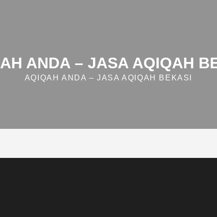
AH ANDA – JASA AQIQAH B
AQIQAH ANDA – JASA AQIQAH BEKASI