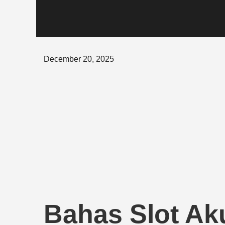
Posted
December 20, 2025
on
Bahas Slot Aku