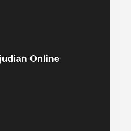
judian Online