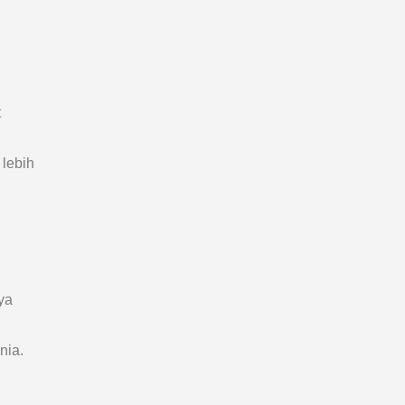
t
 lebih
ya
nia.