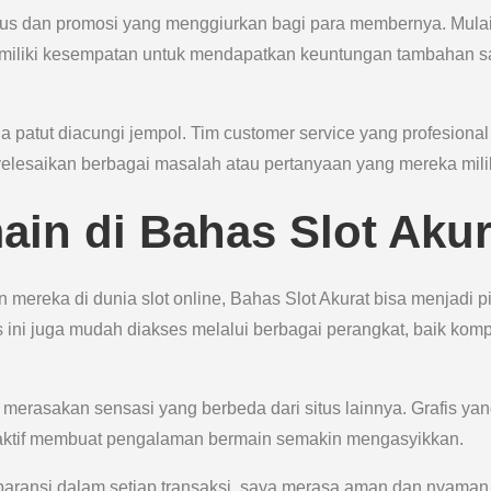
nus dan promosi yang menggiurkan bagi para membernya. Mulai
emiliki kesempatan untuk mendapatkan keuntungan tambahan s
a patut diacungi jempol. Tim customer service yang profesional
lesaikan berbagai masalah atau pertanyaan yang mereka milik
in di Bahas Slot Akur
ereka di dunia slot online, Bahas Slot Akurat bisa menjadi pi
tus ini juga mudah diakses melalui berbagai perangkat, baik kom
 merasakan sensasi yang berbeda dari situs lainnya. Grafis ya
eraktif membuat pengalaman bermain semakin mengasyikkan.
paransi dalam setiap transaksi, saya merasa aman dan nyaman