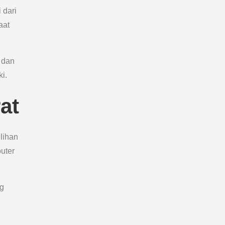
 dari
aat
 dan
i.
at
lihan
puter
ng