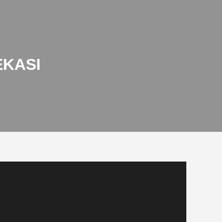
EKASI