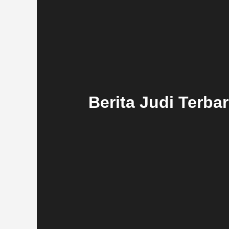
Berita Judi Terb