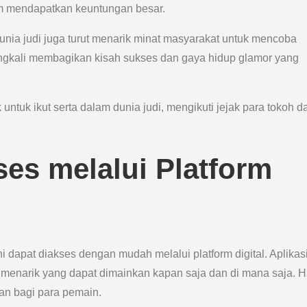
m mendapatkan keuntungan besar.
 dunia judi juga turut menarik minat masyarakat untuk mencoba
ngkali membagikan kisah sukses dan gaya hidup glamor yang
 untuk ikut serta dalam dunia judi, mengikuti jejak para tokoh 
es melalui Platform
 dapat diakses dengan mudah melalui platform digital. Aplikas
enarik yang dapat dimainkan kapan saja dan di mana saja. Ha
n bagi para pemain.