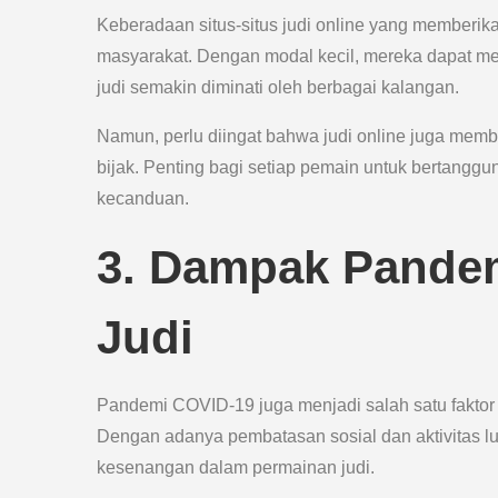
Keberadaan situs-situs judi online yang memberika
masyarakat. Dengan modal kecil, mereka dapat m
judi semakin diminati oleh berbagai kalangan.
Namun, perlu diingat bahwa judi online juga memba
bijak. Penting bagi setiap pemain untuk bertanggu
kecanduan.
3. Dampak Pandem
Judi
Pandemi COVID-19 juga menjadi salah satu faktor 
Dengan adanya pembatasan sosial dan aktivitas lu
kesenangan dalam permainan judi.