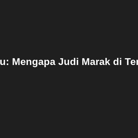
aru: Mengapa Judi Marak di T