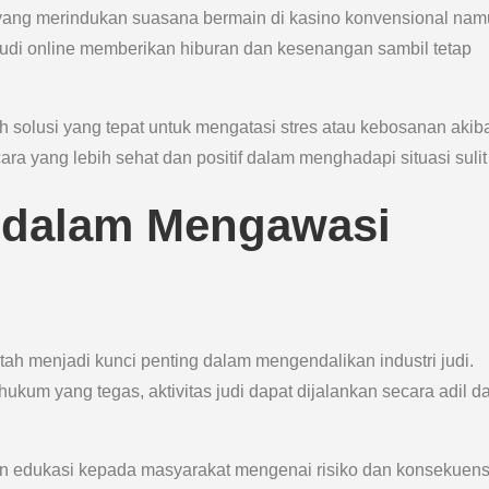
 yang merindukan suasana bermain di kasino konvensional na
s judi online memberikan hiburan dan kesenangan sambil tetap
 solusi yang tepat untuk mengatasi stres atau kebosanan akib
a yang lebih sehat dan positif dalam menghadapi situasi sulit 
i dalam Mengawasi
ah menjadi kunci penting dalam mengendalikan industri judi.
kum yang tegas, aktivitas judi dapat dijalankan secara adil d
kan edukasi kepada masyarakat mengenai risiko dan konsekuens