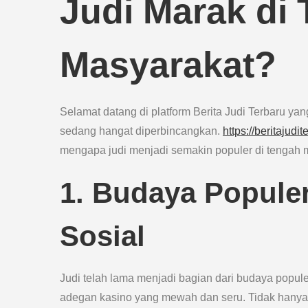
Judi Marak di
Masyarakat?
Selamat datang di platform Berita Judi Terbaru yan
sedang hangat diperbincangkan.
https://beritajudi
mengapa judi menjadi semakin populer di tengah 
1. Budaya Popule
Sosial
Judi telah lama menjadi bagian dari budaya popul
adegan kasino yang mewah dan seru. Tidak hanya 