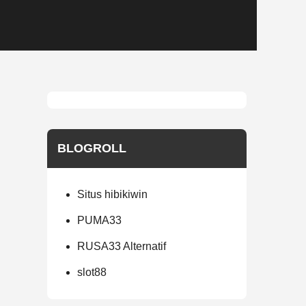
BLOGROLL
Situs hibikiwin
PUMA33
RUSA33 Alternatif
slot88