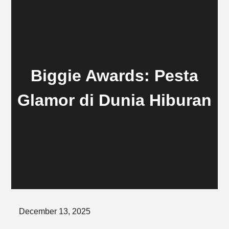
Biggie Awards: Pesta
Glamor di Dunia Hiburan
Posted
December 13, 2025
on