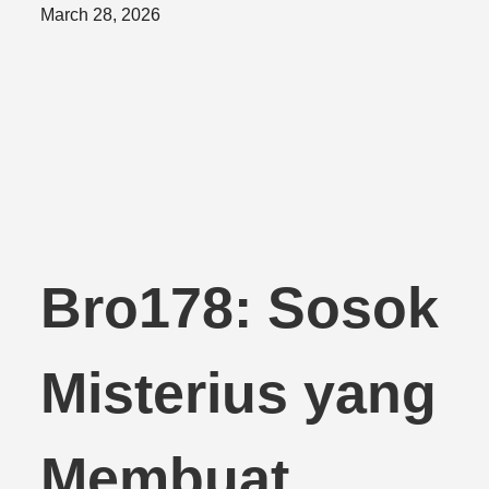
Posted
March 28, 2026
on
Bro178: Sosok
Misterius yang
Membuat