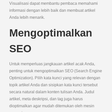
Visualisasi dapat membantu pembaca memahami
informasi dengan lebih baik dan membuat artikel
Anda lebih menarik.
Mengoptimalkan
SEO
Untuk memperluas jangkauan artikel acak Anda,
penting untuk mengoptimalkan SEO (Search Engine
Optimization). Pilih kata kunci yang relevan dengan
topik artikel Anda dan sisipkan kata kunci tersebut
secara natural dalam konten tulisan Anda. Judul
artikel, meta deskripsi, dan tag juga harus
dioptimalkan agar mudah ditemukan oleh mesin