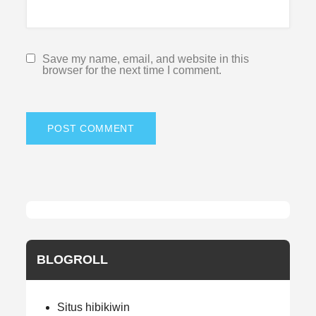
Save my name, email, and website in this
browser for the next time I comment.
BLOGROLL
Situs hibikiwin