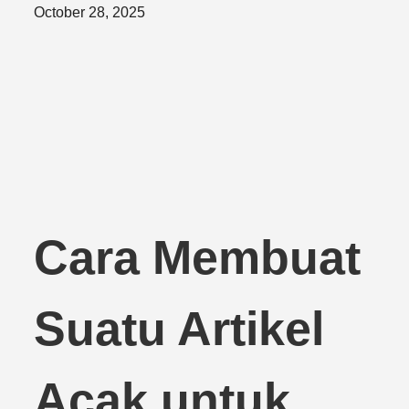
Posted
October 28, 2025
on
Cara Membuat
Suatu Artikel
Acak untuk