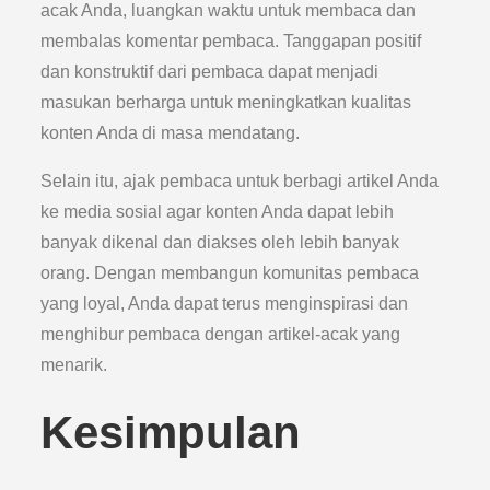
acak Anda, luangkan waktu untuk membaca dan
membalas komentar pembaca. Tanggapan positif
dan konstruktif dari pembaca dapat menjadi
masukan berharga untuk meningkatkan kualitas
konten Anda di masa mendatang.
Selain itu, ajak pembaca untuk berbagi artikel Anda
ke media sosial agar konten Anda dapat lebih
banyak dikenal dan diakses oleh lebih banyak
orang. Dengan membangun komunitas pembaca
yang loyal, Anda dapat terus menginspirasi dan
menghibur pembaca dengan artikel-acak yang
menarik.
Kesimpulan