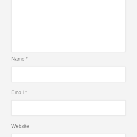
Name
*
Email
*
Website