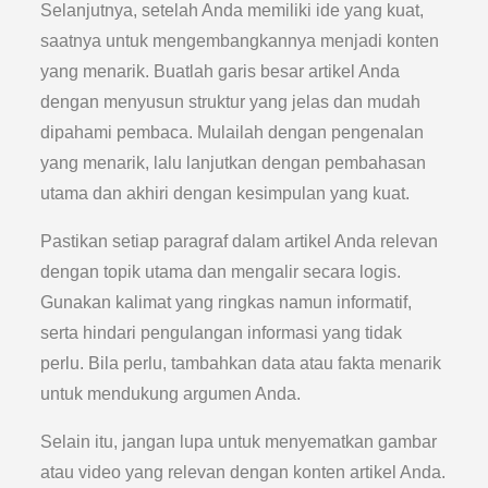
Selanjutnya, setelah Anda memiliki ide yang kuat,
saatnya untuk mengembangkannya menjadi konten
yang menarik. Buatlah garis besar artikel Anda
dengan menyusun struktur yang jelas dan mudah
dipahami pembaca. Mulailah dengan pengenalan
yang menarik, lalu lanjutkan dengan pembahasan
utama dan akhiri dengan kesimpulan yang kuat.
Pastikan setiap paragraf dalam artikel Anda relevan
dengan topik utama dan mengalir secara logis.
Gunakan kalimat yang ringkas namun informatif,
serta hindari pengulangan informasi yang tidak
perlu. Bila perlu, tambahkan data atau fakta menarik
untuk mendukung argumen Anda.
Selain itu, jangan lupa untuk menyematkan gambar
atau video yang relevan dengan konten artikel Anda.