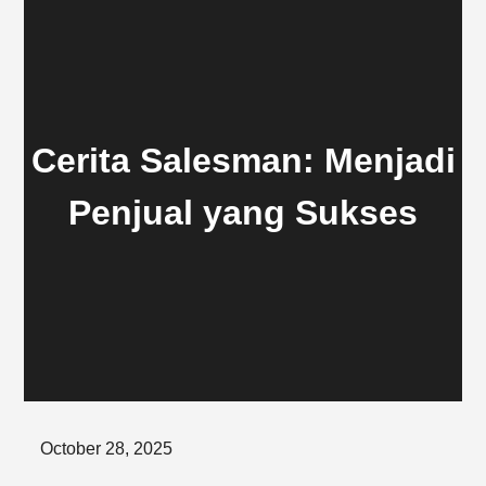
Cerita Salesman: Menjadi
Penjual yang Sukses
Posted
October 28, 2025
on