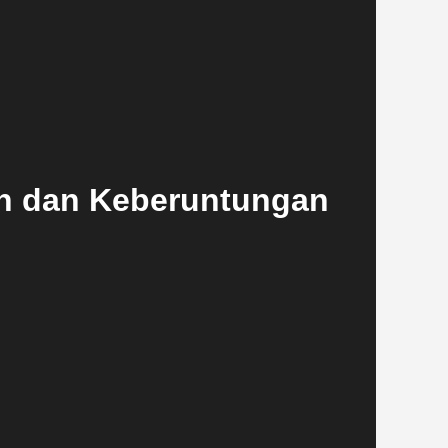
an dan Keberuntungan