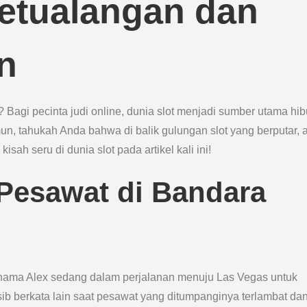
etualangan dan
n
? Bagi pecinta judi online, dunia slot menjadi sumber utama hi
n, tahukah Anda bahwa di balik gulungan slot yang berputar, 
kisah seru di dunia slot pada artikel kali ini!
 Pesawat di Bandara
ernama Alex sedang dalam perjalanan menuju Las Vegas untuk
b berkata lain saat pesawat yang ditumpanginya terlambat dan