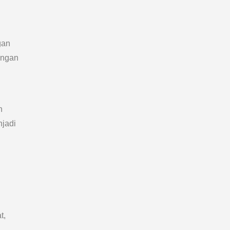
gan
ungan
h
njadi
t,