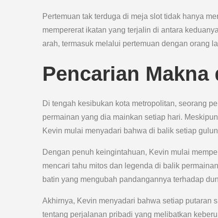
Pertemuan tak terduga di meja slot tidak hanya m
mempererat ikatan yang terjalin di antara keduany
arah, termasuk melalui pertemuan dengan orang lain
Pencarian Makna di
Di tengah kesibukan kota metropolitan, seorang pe
permainan yang dia mainkan setiap hari. Meskipun
Kevin mulai menyadari bahwa di balik setiap gulu
Dengan penuh keingintahuan, Kevin mulai mempelaj
mencari tahu mitos dan legenda di balik permain
batin yang mengubah pandangannya terhadap duni
Akhirnya, Kevin menyadari bahwa setiap putaran s
tentang perjalanan pribadi yang melibatkan kebe