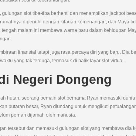
ulungan slot tiba-tiba berhenti dan menampilkan jackpot bes
 rumahnya dipenuhi dengan kilauan kemenangan, dan Maya ti
i tengah malam ini membawa warna baru dalam kehidupan Ma
ngan.
raan finansial tetapi juga rasa percaya diri yang baru. Dia be
tu yang tak terduga, termasuk di balik layar slot virtual.
 di Negeri Dongeng
gah hutan, seorang pemain slot bernama Ryan memasuki dunia
 putaran besar, Ryan diundang untuk mengikuti petualangan
lum pernah dijamah oleh manusia.
an tersebut dan memasuki gulungan slot yang membawa dia k