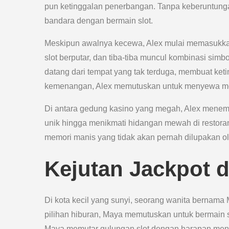
pun ketinggalan penerbangan. Tanpa keberuntung
bandara dengan bermain slot.
Meskipun awalnya kecewa, Alex mulai memasukkan 
slot berputar, dan tiba-tiba muncul kombinasi s
datang dari tempat yang tak terduga, membuat ke
kemenangan, Alex memutuskan untuk menyewa mobi
Di antara gedung kasino yang megah, Alex menemu
unik hingga menikmati hidangan mewah di restoran
memori manis yang tidak akan pernah dilupakan ol
Kejutan Jackpot 
Di kota kecil yang sunyi, seorang wanita bernam
pilihan hiburan, Maya memutuskan untuk bermain s
Maya memutar gulungan slot dengan harapan mend