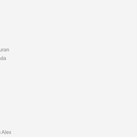
buran
ada
 Alex