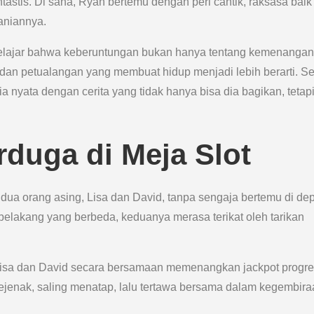
stis. Di sana, Ryan bertemu dengan peri cantik, raksasa baik 
aniannya.
belajar bahwa keberuntungan bukan hanya tentang kemenangan
dan petualangan yang membuat hidup menjadi lebih berarti. Se
a nyata dengan cerita yang tidak hanya bisa dia bagikan, tetapi
duga di Meja Slot
 dua orang asing, Lisa dan David, tanpa sengaja bertemu di de
 belakang yang berbeda, keduanya merasa terikat oleh tarikan
. Lisa dan David secara bersamaan memenangkan jackpot progre
ejenak, saling menatap, lalu tertawa bersama dalam kegembira