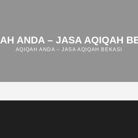
AH ANDA – JASA AQIQAH B
AQIQAH ANDA – JASA AQIQAH BEKASI