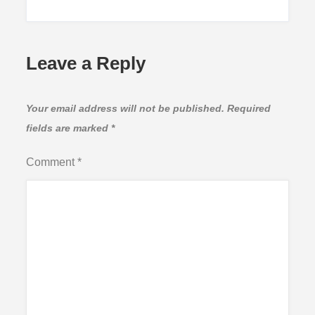
Leave a Reply
Your email address will not be published.
Required
fields are marked
*
Comment
*