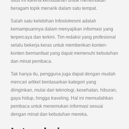
situs ini karena kemudahan untuk menemukan
beragam topik menarik dalam satu tempat.
Salah satu kelebihan Infoslotresmi adalah
kemampuannya dalam menyajikan informasi yang
terpercaya dan terkini. Tim redaksi yang profesional
selalu bekerja keras untuk memberikan konten-
konten bermanfaat yang dapat memenuhi kebutuhan
dan minat pembaca.
Tak hanya itu, pengguna juga dapat dengan mudah
mencari artikel berdasarkan kategori yang
diinginkan, mulai dari teknologi, kesehatan, hiburan,
gaya hidup, hingga traveling. Hal ini memudahkan
pembaca untuk menemukan informasi sesuai
dengan minat dan kebutuhan mereka.