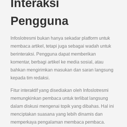
Interaksi
Pengguna
Infoslotresmi bukan hanya sekadar platform untuk
membaca artikel, tetapi juga sebagai wadah untuk
berinteraksi. Pengguna dapat memberikan
komentar, berbagi artikel ke media sosial, atau
bahkan mengirimkan masukan dan saran langsung
kepada tim redaksi.
Fitur interaktif yang disediakan oleh Infoslotresmi
memungkinkan pembaca untuk terlibat langsung
dalam diskusi mengenai topik yang dibahas. Hal ini
menciptakan suasana yang lebih dinamis dan
memperkaya pengalaman membaca pembaca.