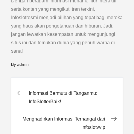
Dengan beragam informasi menarik, fitur interaktif,
serta konten yang mengikuti tren terkini,
Infoslotresmi menjadi pilihan yang tepat bagi mereka
yang haus akan pengetahuan dan hiburan. Jadi,
jangan lewatkan kesempatan untuk mengunjungi
situs ini dan temukan dunia yang penuh warna di
sana!
By
admin
Post
Informasi Bermutu di Tanganmu:
InfoSlotterBaik!
navigation
Menghadirkan Informasi Terhangat dari
Infoslotvvip