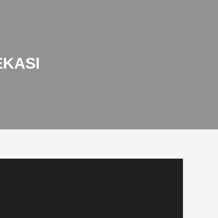
EKASI