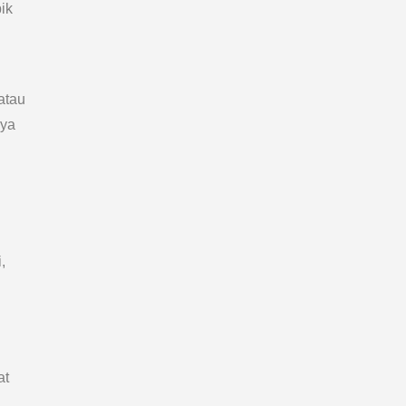
ik
atau
nya
,
at