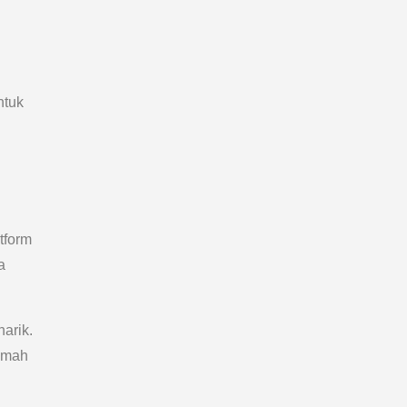
ntuk
tform
a
arik.
ramah