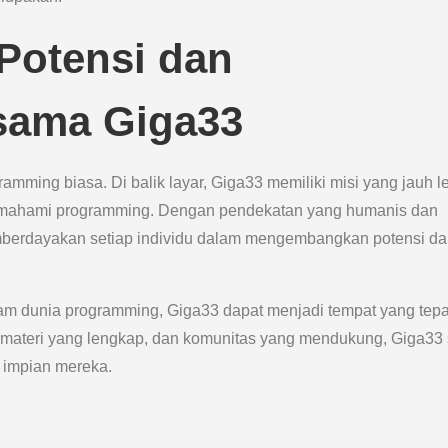
otensi dan
sama Giga33
amming biasa. Di balik layar, Giga33 memiliki misi yang jauh l
memahami programming. Dengan pendekatan yang humanis dan
mberdayakan setiap individu dalam mengembangkan potensi d
lam dunia programming, Giga33 dapat menjadi tempat yang tepa
, materi yang lengkap, dan komunitas yang mendukung, Giga33 
 impian mereka.