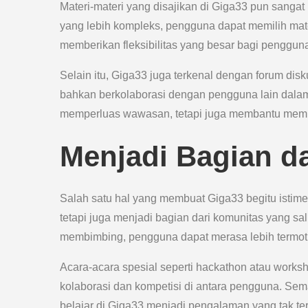
Materi-materi yang disajikan di Giga33 pun sangat
yang lebih kompleks, pengguna dapat memilih mat
memberikan fleksibilitas yang besar bagi penggun
Selain itu, Giga33 juga terkenal dengan forum dis
bahkan berkolaborasi dengan pengguna lain dalam
memperluas wawasan, tetapi juga membantu memb
Menjadi Bagian d
Salah satu hal yang membuat Giga33 begitu istime
tetapi juga menjadi bagian dari komunitas yang 
membimbing, pengguna dapat merasa lebih termoti
Acara-acara spesial seperti hackathon atau work
kolaborasi dan kompetisi di antara pengguna. S
belajar di Giga33 menjadi pengalaman yang tak te