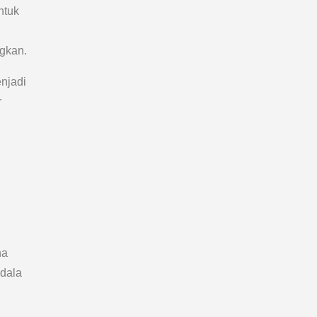
ntuk
gkan.
njadi
r
na
ndala