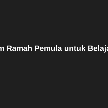
rm Ramah Pemula untuk Bela