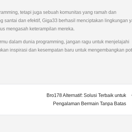
gramming, tetapi juga sebuah komunitas yang ramah dan
santai dan efektif, Giga33 berhasil menciptakan lingkungan 
rus mengasah keterampilan mereka.
jarmu dalam dunia programming, jangan ragu untuk menjelajahi
mukan inspirasi dan kesempatan baru untuk mengembangkan pot
Bro178 Alternatif: Solusi Terbaik untuk
Pengalaman Bermain Tanpa Batas