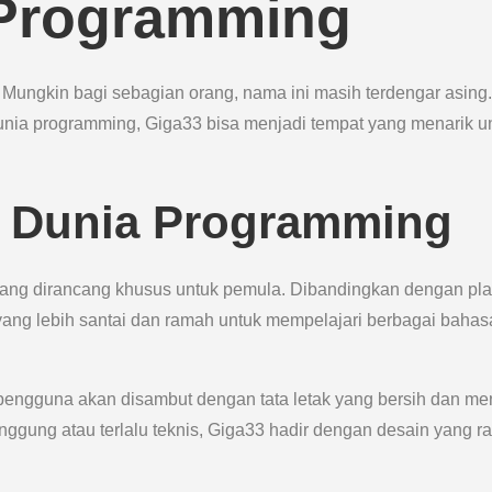
 Programming
ungkin bagi sebagian orang, nama ini masih terdengar asing.
unia programming, Giga33 bisa menjadi tempat yang menarik u
i Dunia Programming
ang dirancang khusus untuk pemula. Dibandingkan dengan pla
ang lebih santai dan ramah untuk mempelajari berbagai bahas
pengguna akan disambut dengan tata letak yang bersih dan men
canggung atau terlalu teknis, Giga33 hadir dengan desain yang 