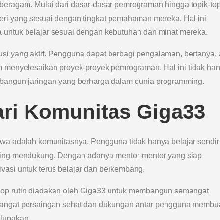
 beragam. Mulai dari dasar-dasar pemrograman hingga topik-top
eri yang sesuai dengan tingkat pemahaman mereka. Hal ini
a untuk belajar sesuai dengan kebutuhan dan minat mereka.
kusi yang aktif. Pengguna dapat berbagi pengalaman, bertanya, 
 menyelesaikan proyek-proyek pemrograman. Hal ini tidak ha
angun jaringan yang berharga dalam dunia programming.
ari Komunitas Giga33
wa adalah komunitasnya. Pengguna tidak hanya belajar sendiri
saling mendukung. Dengan adanya mentor-mentor yang siap
vasi untuk terus belajar dan berkembang.
shop rutin diadakan oleh Giga33 untuk membangun semangat
emangat persaingan sehat dan dukungan antar pengguna membu
rlupakan.