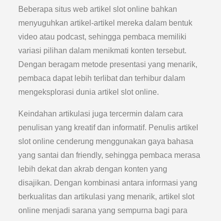
Beberapa situs web artikel slot online bahkan
menyuguhkan artikel-artikel mereka dalam bentuk
video atau podcast, sehingga pembaca memiliki
variasi pilihan dalam menikmati konten tersebut.
Dengan beragam metode presentasi yang menarik,
pembaca dapat lebih terlibat dan terhibur dalam
mengeksplorasi dunia artikel slot online.
Keindahan artikulasi juga tercermin dalam cara
penulisan yang kreatif dan informatif. Penulis artikel
slot online cenderung menggunakan gaya bahasa
yang santai dan friendly, sehingga pembaca merasa
lebih dekat dan akrab dengan konten yang
disajikan. Dengan kombinasi antara informasi yang
berkualitas dan artikulasi yang menarik, artikel slot
online menjadi sarana yang sempurna bagi para