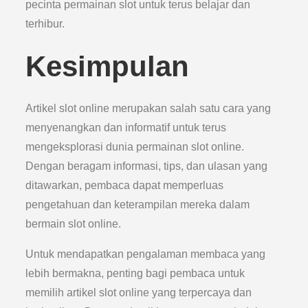
pecinta permainan slot untuk terus belajar dan
terhibur.
Kesimpulan
Artikel slot online merupakan salah satu cara yang
menyenangkan dan informatif untuk terus
mengeksplorasi dunia permainan slot online.
Dengan beragam informasi, tips, dan ulasan yang
ditawarkan, pembaca dapat memperluas
pengetahuan dan keterampilan mereka dalam
bermain slot online.
Untuk mendapatkan pengalaman membaca yang
lebih bermakna, penting bagi pembaca untuk
memilih artikel slot online yang terpercaya dan