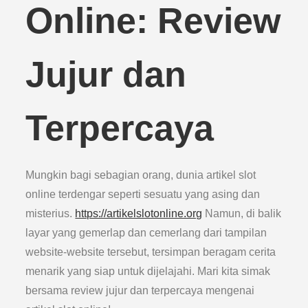
Online: Review
Jujur dan
Terpercaya
Mungkin bagi sebagian orang, dunia artikel slot
online terdengar seperti sesuatu yang asing dan
misterius.
https://artikelslotonline.org
Namun, di balik
layar yang gemerlap dan cemerlang dari tampilan
website-website tersebut, tersimpan beragam cerita
menarik yang siap untuk dijelajahi. Mari kita simak
bersama review jujur dan terpercaya mengenai