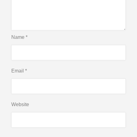
Name
*
Email
*
Website