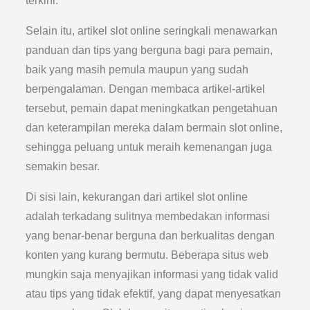
terkini.
Selain itu, artikel slot online seringkali menawarkan
panduan dan tips yang berguna bagi para pemain,
baik yang masih pemula maupun yang sudah
berpengalaman. Dengan membaca artikel-artikel
tersebut, pemain dapat meningkatkan pengetahuan
dan keterampilan mereka dalam bermain slot online,
sehingga peluang untuk meraih kemenangan juga
semakin besar.
Di sisi lain, kekurangan dari artikel slot online
adalah terkadang sulitnya membedakan informasi
yang benar-benar berguna dan berkualitas dengan
konten yang kurang bermutu. Beberapa situs web
mungkin saja menyajikan informasi yang tidak valid
atau tips yang tidak efektif, yang dapat menyesatkan