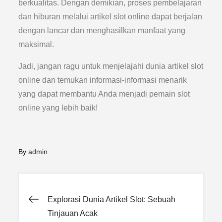
berkualitas. Dengan demikian, proses pembelajaran
dan hiburan melalui artikel slot online dapat berjalan
dengan lancar dan menghasilkan manfaat yang
maksimal.
Jadi, jangan ragu untuk menjelajahi dunia artikel slot
online dan temukan informasi-informasi menarik
yang dapat membantu Anda menjadi pemain slot
online yang lebih baik!
By
admin
Post
Explorasi Dunia Artikel Slot: Sebuah
Tinjauan Acak