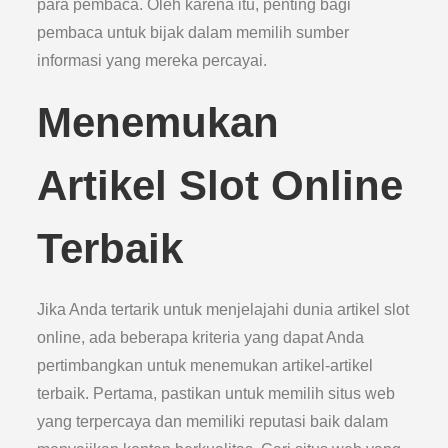
para pembaca. Oleh karena itu, penting bagi
pembaca untuk bijak dalam memilih sumber
informasi yang mereka percayai.
Menemukan
Artikel Slot Online
Terbaik
Jika Anda tertarik untuk menjelajahi dunia artikel slot
online, ada beberapa kriteria yang dapat Anda
pertimbangkan untuk menemukan artikel-artikel
terbaik. Pertama, pastikan untuk memilih situs web
yang terpercaya dan memiliki reputasi baik dalam