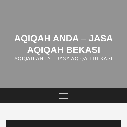
Skip
to
content
AQIQAH ANDA – JASA
AQIQAH BEKASI
AQIQAH ANDA – JASA AQIQAH BEKASI