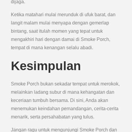
dijaga.
Ketika matahari mulai merunduk di ufuk barat, dan
langit malam mulai menyapa dengan gemerlap
bintang, saat itulah momen yang tepat untuk
mengakhiri hari dengan damai di Smoke Porch,
tempat di mana kenangan selalu abadi.
Kesimpulan
Smoke Porch bukan sekadar tempat untuk merokok,
melainkan ladang subur di mana kehangatan dan
keceriaan tumbuh bersama. Di sini, Anda akan
menemukan keindahan pemandangan, cerita-cerita
menarik, serta persahabatan yang tulus.
Jangan ragu untuk mengunjungi Smoke Porch dan