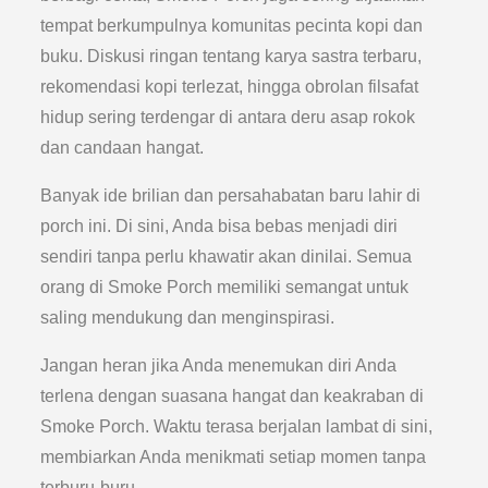
tempat berkumpulnya komunitas pecinta kopi dan
buku. Diskusi ringan tentang karya sastra terbaru,
rekomendasi kopi terlezat, hingga obrolan filsafat
hidup sering terdengar di antara deru asap rokok
dan candaan hangat.
Banyak ide brilian dan persahabatan baru lahir di
porch ini. Di sini, Anda bisa bebas menjadi diri
sendiri tanpa perlu khawatir akan dinilai. Semua
orang di Smoke Porch memiliki semangat untuk
saling mendukung dan menginspirasi.
Jangan heran jika Anda menemukan diri Anda
terlena dengan suasana hangat dan keakraban di
Smoke Porch. Waktu terasa berjalan lambat di sini,
membiarkan Anda menikmati setiap momen tanpa
terburu-buru.