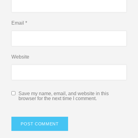
Email
*
Website
Save my name, email, and website in this
browser for the next time I comment.