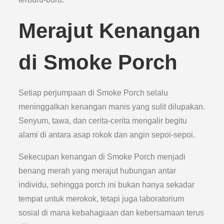
Merajut Kenangan
di Smoke Porch
Setiap perjumpaan di Smoke Porch selalu
meninggalkan kenangan manis yang sulit dilupakan.
Senyum, tawa, dan cerita-cerita mengalir begitu
alami di antara asap rokok dan angin sepoi-sepoi.
Sekecupan kenangan di Smoke Porch menjadi
benang merah yang merajut hubungan antar
individu, sehingga porch ini bukan hanya sekadar
tempat untuk merokok, tetapi juga laboratorium
sosial di mana kebahagiaan dan kebersamaan terus