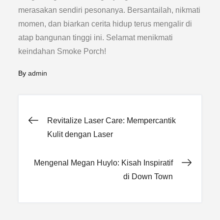
merasakan sendiri pesonanya. Bersantailah, nikmati
momen, dan biarkan cerita hidup terus mengalir di
atap bangunan tinggi ini. Selamat menikmati
keindahan Smoke Porch!
By
admin
Post
Revitalize Laser Care: Mempercantik
Kulit dengan Laser
navigation
Mengenal Megan Huylo: Kisah Inspiratif
di Down Town