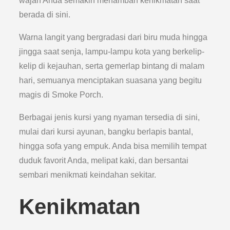
wajah Anda semakin menambah kenikmatan saat
berada di sini.
Warna langit yang bergradasi dari biru muda hingga
jingga saat senja, lampu-lampu kota yang berkelip-
kelip di kejauhan, serta gemerlap bintang di malam
hari, semuanya menciptakan suasana yang begitu
magis di Smoke Porch.
Berbagai jenis kursi yang nyaman tersedia di sini,
mulai dari kursi ayunan, bangku berlapis bantal,
hingga sofa yang empuk. Anda bisa memilih tempat
duduk favorit Anda, melipat kaki, dan bersantai
sembari menikmati keindahan sekitar.
Kenikmatan