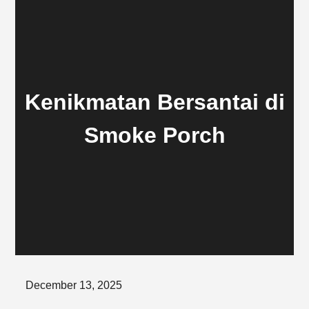
Kenikmatan Bersantai di
Smoke Porch
Posted
December 13, 2025
on