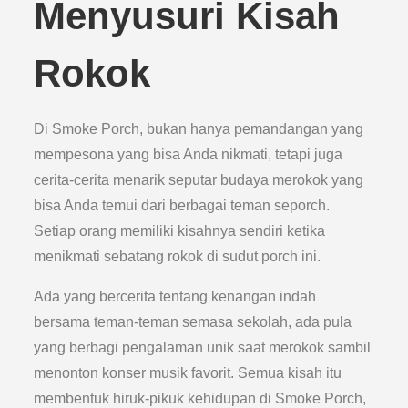
Menyusuri Kisah
Rokok
Di Smoke Porch, bukan hanya pemandangan yang
mempesona yang bisa Anda nikmati, tetapi juga
cerita-cerita menarik seputar budaya merokok yang
bisa Anda temui dari berbagai teman seporch.
Setiap orang memiliki kisahnya sendiri ketika
menikmati sebatang rokok di sudut porch ini.
Ada yang bercerita tentang kenangan indah
bersama teman-teman semasa sekolah, ada pula
yang berbagi pengalaman unik saat merokok sambil
menonton konser musik favorit. Semua kisah itu
membentuk hiruk-pikuk kehidupan di Smoke Porch,