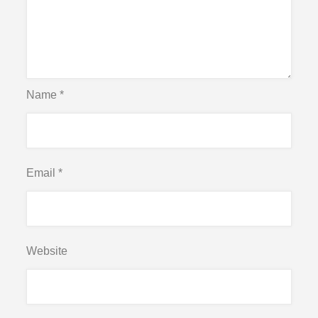
Name
*
Email
*
Website