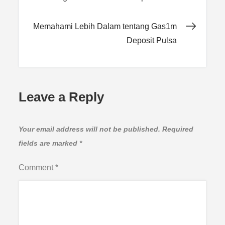
navigation
Memahami Lebih Dalam tentang Gas1m
Deposit Pulsa
Leave a Reply
Your email address will not be published.
Required
fields are marked
*
Comment
*