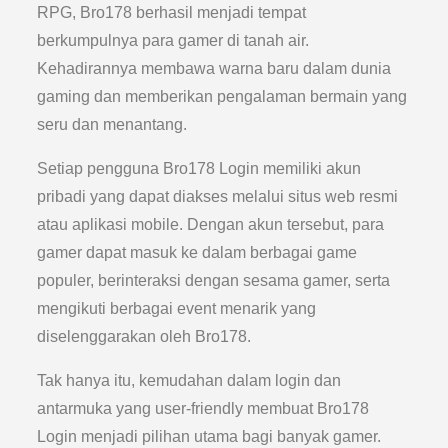
RPG, Bro178 berhasil menjadi tempat
berkumpulnya para gamer di tanah air.
Kehadirannya membawa warna baru dalam dunia
gaming dan memberikan pengalaman bermain yang
seru dan menantang.
Setiap pengguna Bro178 Login memiliki akun
pribadi yang dapat diakses melalui situs web resmi
atau aplikasi mobile. Dengan akun tersebut, para
gamer dapat masuk ke dalam berbagai game
populer, berinteraksi dengan sesama gamer, serta
mengikuti berbagai event menarik yang
diselenggarakan oleh Bro178.
Tak hanya itu, kemudahan dalam login dan
antarmuka yang user-friendly membuat Bro178
Login menjadi pilihan utama bagi banyak gamer.