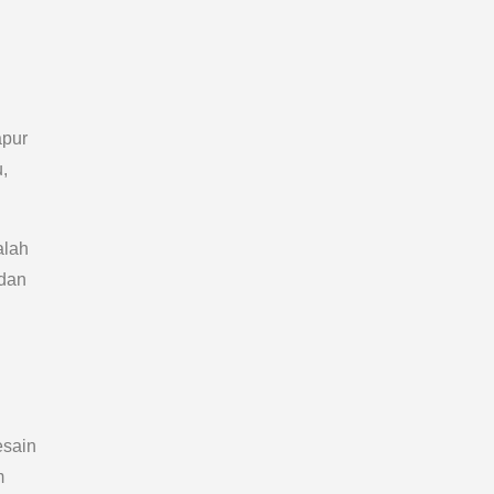
apur
,
alah
 dan
esain
m