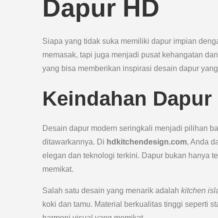
Dapur HD
Siapa yang tidak suka memiliki dapur impian de
memasak, tapi juga menjadi pusat kehangatan da
yang bisa memberikan inspirasi desain dapur yang
Keindahan Dapur
Desain dapur modern seringkali menjadi pilihan b
ditawarkannya. Di
hdkitchendesign.com
, Anda d
elegan dan teknologi terkini. Dapur bukan hanya 
memikat.
Salah satu desain yang menarik adalah
kitchen is
koki dan tamu. Material berkualitas tinggi seperti
harmoni visual yang memikat.