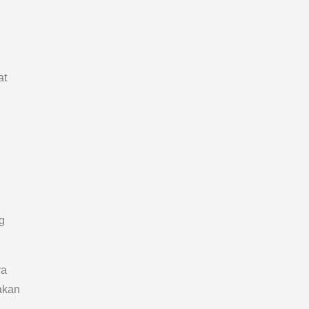
at
g
ra
takan