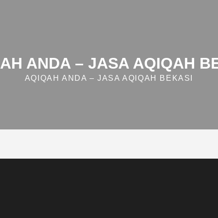
AH ANDA – JASA AQIQAH B
AQIQAH ANDA – JASA AQIQAH BEKASI