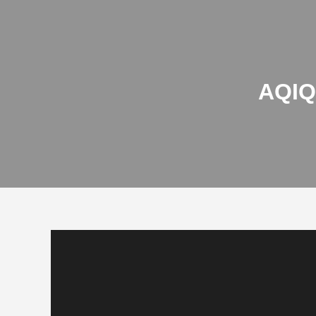
Skip
to
content
AQIQ