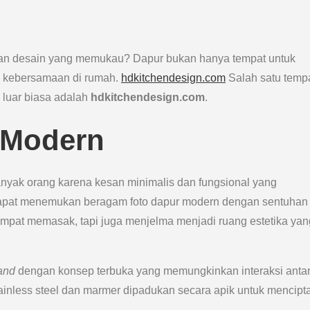
ngan desain yang memukau? Dapur bukan hanya tempat untuk
n kebersamaan di rumah.
hdkitchendesign.com
Salah satu temp
 luar biasa adalah
hdkitchendesign.com
.
 Modern
anyak orang karena kesan minimalis dan fungsional yang
apat menemukan beragam foto dapur modern dengan sentuhan
tempat memasak, tapi juga menjelma menjadi ruang estetika yan
land
dengan konsep terbuka yang memungkinkan interaksi anta
 stainless steel dan marmer dipadukan secara apik untuk mencip