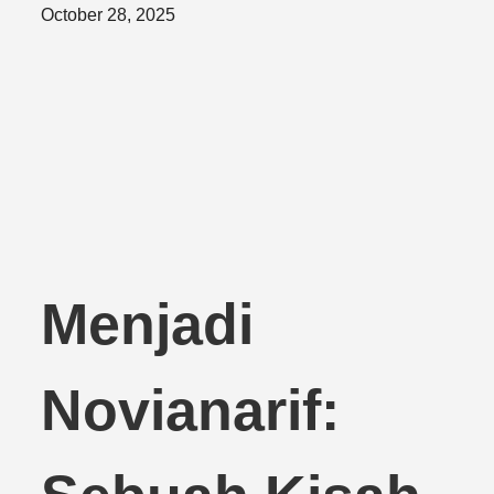
Posted
October 28, 2025
on
Menjadi
Novianarif: