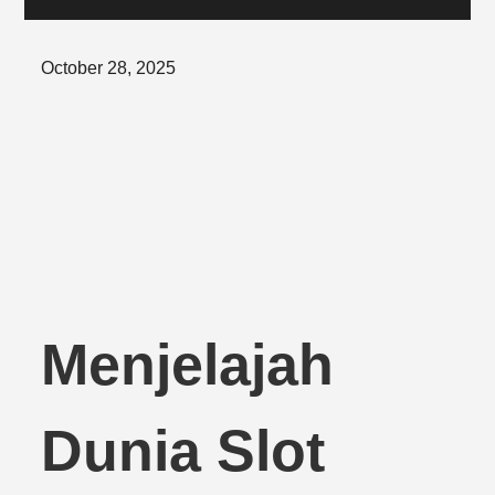
Posted
October 28, 2025
on
Menjelajah
Dunia Slot