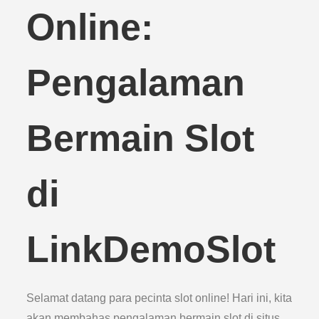
Online:
Pengalaman
Bermain Slot
di
LinkDemoSlot
Selamat datang para pecinta slot online! Hari ini, kita
akan membahas pengalaman bermain slot di situs