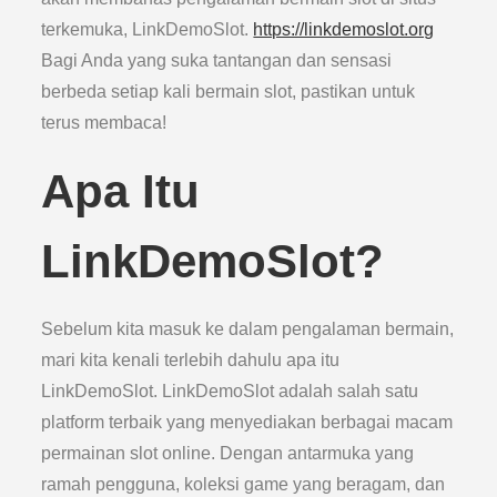
terkemuka, LinkDemoSlot.
https://linkdemoslot.org
Bagi Anda yang suka tantangan dan sensasi
berbeda setiap kali bermain slot, pastikan untuk
terus membaca!
Apa Itu
LinkDemoSlot?
Sebelum kita masuk ke dalam pengalaman bermain,
mari kita kenali terlebih dahulu apa itu
LinkDemoSlot. LinkDemoSlot adalah salah satu
platform terbaik yang menyediakan berbagai macam
permainan slot online. Dengan antarmuka yang
ramah pengguna, koleksi game yang beragam, dan