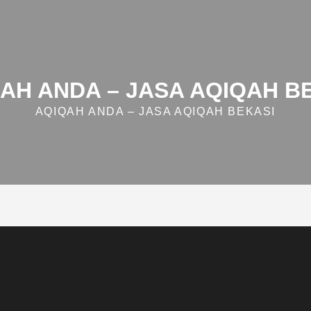
AH ANDA – JASA AQIQAH B
AQIQAH ANDA – JASA AQIQAH BEKASI