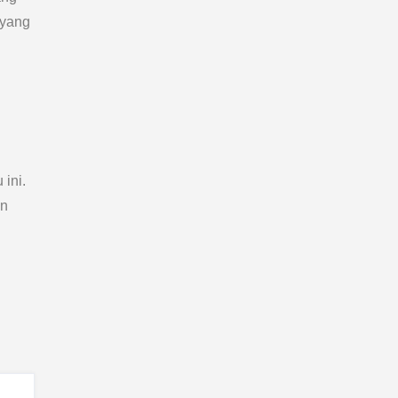
 yang
ini.
an