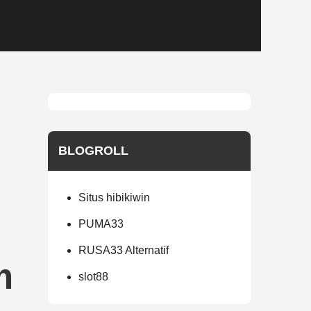
BLOGROLL
Situs hibikiwin
PUMA33
RUSA33 Alternatif
m
slot88