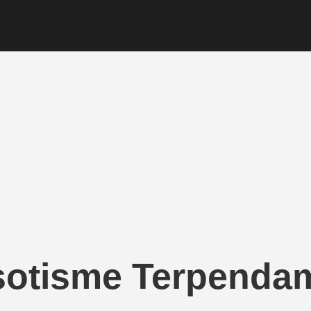
sotisme Terpenda