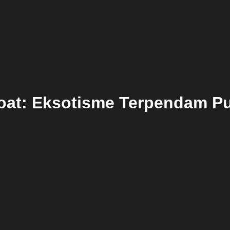
oat: Eksotisme Terpendam Pu