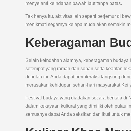
menyelami keindahan bawah laut tanpa batas.
Tak hanya itu, aktivitas lain seperti berjemur di ba
menikmati segarnya kelapa muda akan semakin me
Keberagaman Bud
Selain keindahan alamnya, keberagaman budaya loka
setempat yang ramah dan sopan serta kearifan lo
di pulau ini. Anda dapat berinteraksi langsung den
merasakan kehidupan sehari-hari masyarakat Kei yan
Festival budaya yang diadakan secara berkala di
dalam kekayaan kultural yang dimiliki oleh pulau in
semuanya dapat Anda saksikan dan ikuti untuk m