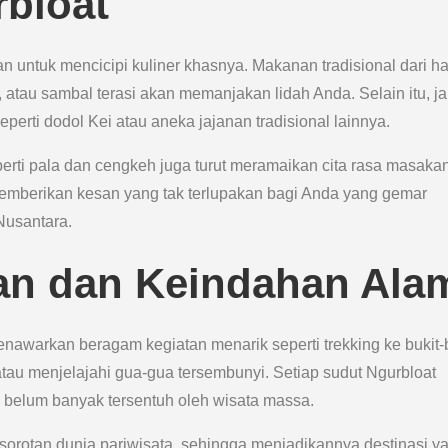
rbloat
n untuk mencicipi kuliner khasnya. Makanan tradisional dari ha
g, atau sambal terasi akan memanjakan lidah Anda. Selain itu, j
eperti dodol Kei atau aneka jajanan tradisional lainnya.
erti pala dan cengkeh juga turut meramaikan cita rasa masakan
memberikan kesan yang tak terlupakan bagi Anda yang gemar
Nusantara.
an dan Keindahan Ala
nawarkan beragam kegiatan menarik seperti trekking ke bukit-
 atau menjelajahi gua-gua tersembunyi. Setiap sudut Ngurbloat
belum banyak tersentuh oleh wisata massa.
sorotan dunia pariwisata, sehingga menjadikannya destinasi y