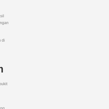
sil
angan
 di
m
bukit
ang