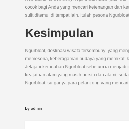
cocok bagi Anda yang mencari ketenangan dan k
sulit ditemui di tempat lain, itulah pesona Ngurblo
Kesimpulan
Ngurbloat, destinasi wisata tersembunyi yang men
memesona, keberagaman budaya yang memikat, kulin
Jelajahi keindahan Ngurbloat sebelum ia menjadi 
keajaiban alam yang masih bersih dan alami, serta
Ngurbloat, surganya para pelancong yang mencari 
By
admin