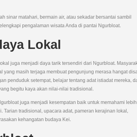
wah sinar matahari, bermain air, atau sekadar bersantai sambil
lengkapi pengalaman wisata Anda di pantai Ngurbloat.
aya Lokal
l juga menjadi daya tarik tersendiri dari Ngurbloat. Masyara
kal yang masih terjaga membuat pengunjung merasa hangat dis
gan penduduk setempat, belajar tentang adat istiadat mereka, d
g begitu kaya akan nilai-nilai tradisional.
 Ngurbloat juga menjadi kesempatan baik untuk memahami lebih
i. Tarian tradisional, upacara adat, pameran kerajinan lokal,
erasakan kehangatan budaya Kei.