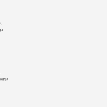
,
ga
.
senja