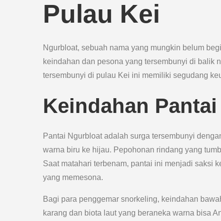
Pulau Kei
Ngurbloat, sebuah nama yang mungkin belum begitu
keindahan dan pesona yang tersembunyi di bali
tersembunyi di pulau Kei ini memiliki segudang ke
Keindahan Pantai
Pantai Ngurbloat adalah surga tersembunyi dengan 
warna biru ke hijau. Pepohonan rindang yang tum
Saat matahari terbenam, pantai ini menjadi saksi 
yang memesona.
Bagi para penggemar snorkeling, keindahan bawah 
karang dan biota laut yang beraneka warna bisa An