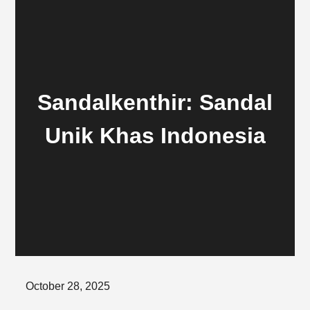
Sandalkenthir: Sandal
Unik Khas Indonesia
Posted
October 28, 2025
on