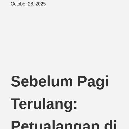
Posted
October 28, 2025
on
Sebelum Pagi
Terulang:
Petualangan di