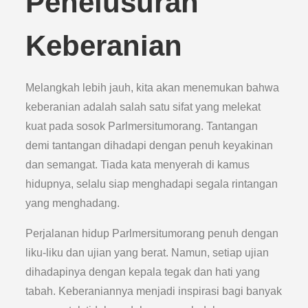
Penelusuran
Keberanian
Melangkah lebih jauh, kita akan menemukan bahwa
keberanian adalah salah satu sifat yang melekat
kuat pada sosok Parlmersitumorang. Tantangan
demi tantangan dihadapi dengan penuh keyakinan
dan semangat. Tiada kata menyerah di kamus
hidupnya, selalu siap menghadapi segala rintangan
yang menghadang.
Perjalanan hidup Parlmersitumorang penuh dengan
liku-liku dan ujian yang berat. Namun, setiap ujian
dihadapinya dengan kepala tegak dan hati yang
tabah. Keberaniannya menjadi inspirasi bagi banyak