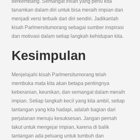
berkembang. Semangat inilah yang perlu kita
tanamkan dalam diri untuk bisa meraih impian dan
menjadi versi terbaik dari diri sendiri. Jadikanlah
kisah Parlmersitumorang sebagai sumber inspirasi
dan motivasi dalam setiap langkah kehidupan kita.
Kesimpulan
Menjelajahi kisah Parlmersitumorang telah
membuka mata kita akan betapa pentingnya
keberanian, keunikan, dan semangat dalam meraih
impian. Setiap langkah kecil yang kita ambil, setiap
tantangan yang kita hadapi, adalah bagian dari
perjalanan menuju kesuksesan. Jangan pernah
takut untuk mengejar impian, karena di balik
tantangan ada peluang untuk tumbuh dan