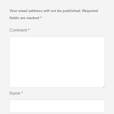
Your email address will not be published.
Required
fields are marked
*
Comment
*
Name
*