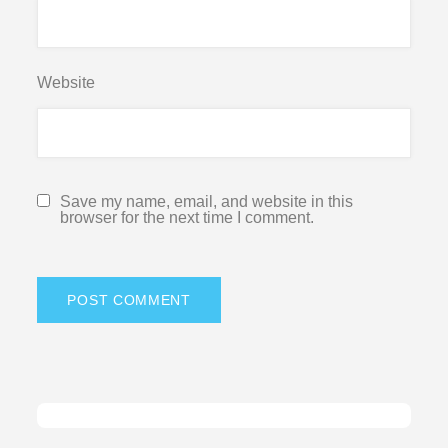
Website
Save my name, email, and website in this
browser for the next time I comment.