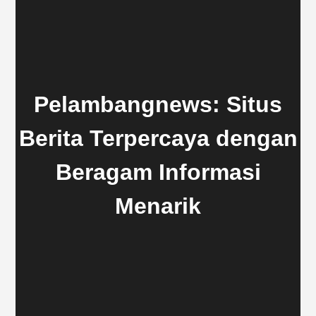
Pelambangnews: Situs
Berita Terpercaya dengan
Beragam Informasi
Menarik