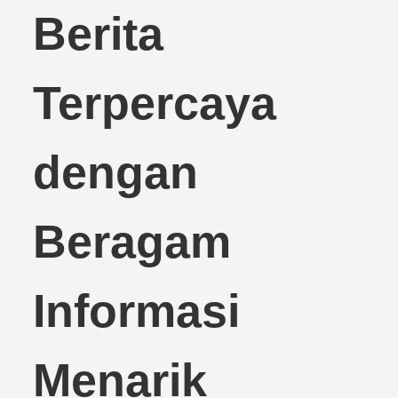
Berita
Terpercaya
dengan
Beragam
Informasi
Menarik