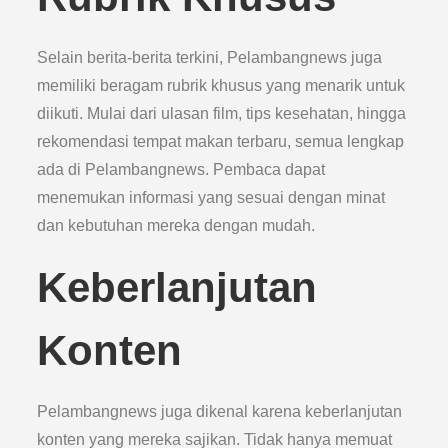
Selain berita-berita terkini, Pelambangnews juga
memiliki beragam rubrik khusus yang menarik untuk
diikuti. Mulai dari ulasan film, tips kesehatan, hingga
rekomendasi tempat makan terbaru, semua lengkap
ada di Pelambangnews. Pembaca dapat
menemukan informasi yang sesuai dengan minat
dan kebutuhan mereka dengan mudah.
Keberlanjutan
Konten
Pelambangnews juga dikenal karena keberlanjutan
konten yang mereka sajikan. Tidak hanya memuat