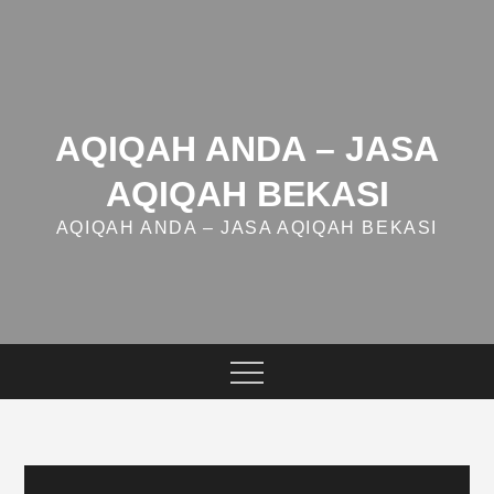
Skip
to
content
AQIQAH ANDA – JASA
AQIQAH BEKASI
AQIQAH ANDA – JASA AQIQAH BEKASI